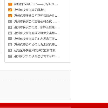
称
职的“金融卫士”——记得安保安公司惠州分公司驻农业银行惠州龙门支行保安员
惠州保安服务公司哪家好
惠
州保安服务公司正朝着综合性安保服务企业的方向迈进
惠
州市保安公司重视公司会议，坚持八项会议原则
惠
州市保安公司是一家综合性服务企业，通过IS09001质量管理体系认证！
惠
州保安服务有限公司保安员用行动为保安这一称号添光彩
惠
州保安服务公司的发展离不开公安机关的领导
惠
州保安公司提倡大力发展保安教育，由培训上岗转向职业学历教育
拾物紧寻失主,得安保安值得信赖
惠
州保安公司认为思想观念滞后、缺乏战略目标是保安教育问题的根本原因